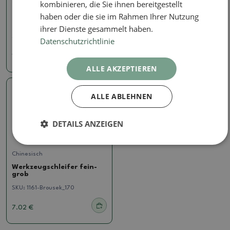
kombinieren, die Sie ihnen bereitgestellt
Chinesisch
Chinesisch
haben oder die sie im Rahmen Ihrer Nutzung
Bonsai-Werkzeuge - Hever
Bonsai-Werkzeuge - Hever
D-27
D-26
ihrer Dienste gesammelt haben.
SKU:
D-27
SKU:
D-26
Datenschutzrichtlinie
10.33 €
10.33 €
ALLE AKZEPTIEREN
ALLE ABLEHNEN
DETAILS ANZEIGEN
Chinesisch
Werkzeugschleifer fein-
grob
SKU:
1161-Brousek_170
7.02 €