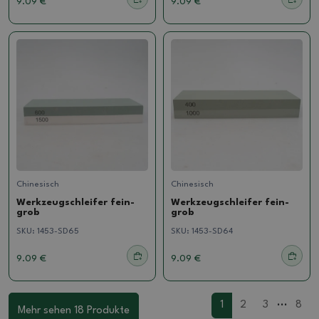
9.09 €
9.09 €
Chinesisch
Chinesisch
Werkzeugschleifer fein-
Werkzeugschleifer fein-
grob
grob
SKU:
1453-SD65
SKU:
1453-SD64
9.09 €
9.09 €
...
1
2
3
8
Mehr sehen 18 Produkte