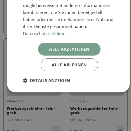
Werkzeugschleifer fein-
Werkzeugschleifer fein-
möglicherweise mit anderen Informationen
grob
grob
kombinieren, die Sie ihnen bereitgestellt
SKU:
1453-SD69
SKU:
1453-SD68
haben oder die sie im Rahmen Ihrer Nutzung
ihrer Dienste gesammelt haben.
9.09 €
9.09 €
Datenschutzrichtlinie
ALLE AKZEPTIEREN
ALLE ABLEHNEN
DETAILS ANZEIGEN
Chinesisch
Chinesisch
Werkzeugschleifer fein-
Werkzeugschleifer fein-
grob
grob
SKU:
1453-SD67
SKU:
1453-SD66