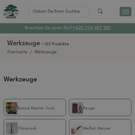
Brauchen Sie einen Rat?
+420 734 487 130
Werkzeuge
-
133 Produkte
Startseite
Werkzeuge
Werkzeuge
Bonsai Master Tools
Ryuga
Chinesisch
Meißel, Messer