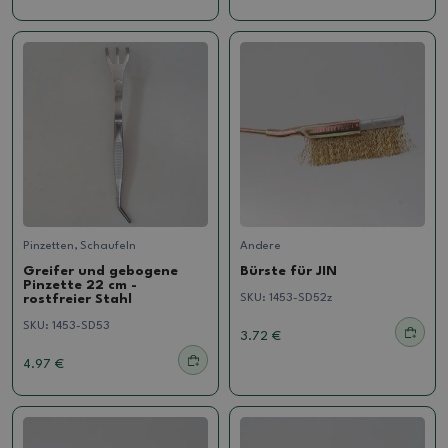
Pinzetten, Schaufeln
Andere
Greifer und gebogene
Bürste für JIN
Pinzette 22 cm -
SKU:
1453-SD52z
rostfreier Stahl
SKU:
1453-SD53
3.72 €
4.97 €