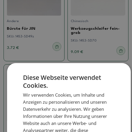
Andere
Chinesisch
Bürste für JIN
Werkzeugschleifer fein-
grob
SKU:
1453-SD49z
SKU:
1453-SD70
3.72 €
9.09 €
Diese Webseite verwendet
Cookies.
Wir verwenden Cookies, um Inhalte und
Anzeigen zu personalisieren und unseren
Datenverkehr zu analysieren. Wir geben
Informationen über Ihre Nutzung unserer
Website auch an unsere Werbe- und
Chinesisch
Chinesisch
Analysepartner weiter, die diese