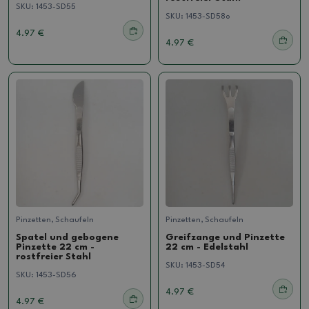
SKU:
1453-SD55
SKU:
1453-SD58o
4.97 €
4.97 €
Pinzetten, Schaufeln
Pinzetten, Schaufeln
Spatel und gebogene
Greifzange und Pinzette
Pinzette 22 cm -
22 cm - Edelstahl
rostfreier Stahl
SKU:
1453-SD54
SKU:
1453-SD56
4.97 €
4.97 €