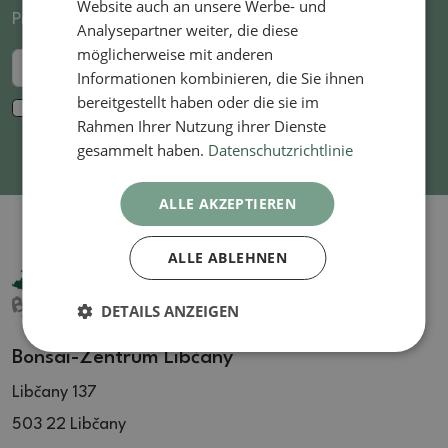
Website auch an unsere Werbe- und
Produkten!
Analysepartner weiter, die diese
möglicherweise mit anderen
Senden an
Informationen kombinieren, die Sie ihnen
bereitgestellt haben oder die sie im
Ich bin mit der Verarbeitung
personenbezogener
Rahmen Ihrer Nutzung ihrer Dienste
Daten
zu Marketingzwecken einverstanden. *
gesammelt haben.
Datenschutzrichtlinie
ALLE AKZEPTIEREN
ALLE ABLEHNEN
DETAILS ANZEIGEN
Bonsai-Zentrum Libčany
Libčany 137
503 22 Libčany