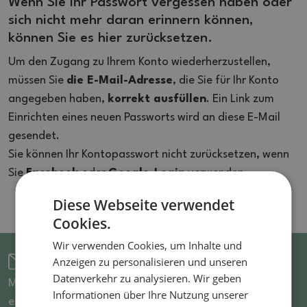
Wenn Sie Ihr Passwort vergessen haben oder
sich nicht mehr daran erinnern können,
können Sie es hier zurücksetzen.
Um den Zugang zu Ihrem Konto wiederherzustellen,
müssen Sie
die E-Mail-Adresse
, die Sie für Ihr Konto
angegeben haben,
korrekt ausfüllen
. Ein Link zum
Einrichten eines neuen Passworts wird an diese E-Mail
gesendet.
Sie können Ihr Kontopasswort nicht zurücksetzen, wenn
Sie
Facebook
oder
Google-Login
verwenden.
Diese Webseite verwendet
Cookies.
Wir verwenden Cookies, um Inhalte und
Anzeigen zu personalisieren und unseren
Für den Newsletter anmelden
Datenverkehr zu analysieren. Wir geben
Melden Sie sich für unseren Newsletter an und Sie
Informationen über Ihre Nutzung unserer
erfahren als Erster von reduzierten Artikeln und neuen