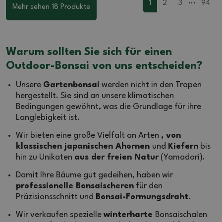
...
1
2
3
94
Mehr sehen 18 Produkte
Warum sollten Sie sich für einen
Outdoor-Bonsai von uns entscheiden?
Unsere
Gartenbonsai
werden nicht in den Tropen
hergestellt. Sie sind an unsere klimatischen
Bedingungen gewöhnt, was die Grundlage für ihre
Langlebigkeit ist.
Wir bieten eine große Vielfalt an Arten
, von
klassischen japanischen Ahornen
und
Kiefern
bis
hin zu Unikaten
aus der freien Natur
(Yamadori).
Damit Ihre Bäume gut gedeihen, haben wir
professionelle Bonsaischeren
für den
Präzisionsschnitt und
Bonsai-Formungsdraht
.
Wir verkaufen spezielle
winterharte
Bonsaischalen