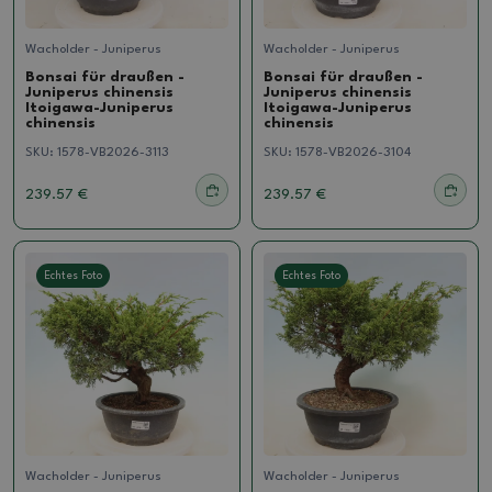
Wacholder - Juniperus
Wacholder - Juniperus
Bonsai für draußen -
Bonsai für draußen -
Juniperus chinensis
Juniperus chinensis
Itoigawa-Juniperus
Itoigawa-Juniperus
chinensis
chinensis
SKU:
1578-VB2026-3113
SKU:
1578-VB2026-3104
239.57 €
239.57 €
Echtes Foto
Echtes Foto
Wacholder - Juniperus
Wacholder - Juniperus