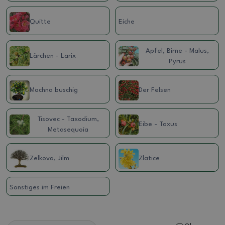
Quitte
Eiche
Apfel, Birne - Malus,
Lärchen - Larix
Pyrus
Mochna buschig
Der Felsen
Tisovec - Taxodium,
Eibe - Taxus
Metasequoia
Zelkova, Jilm
Zlatice
Sonstiges im Freien