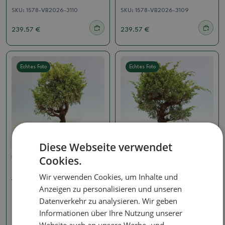
SKU:
1578-VB2026-3110
SKU:
1578-VB2026-3109
239.57 €
239.57 €
Echtes Foto
Echtes Foto
Diese Webseite verwendet
Cookies.
Wacholder - Juniperus
Wacholder - Juniperus
Bonsai für draußen -
Bonsai für draußen -
Wir verwenden Cookies, um Inhalte und
Juniperus chinensis
Juniperus chinensis
Itoigawa-Juniperus
Itoigawa-Juniperus
Anzeigen zu personalisieren und unseren
chinensis
chinensis
Datenverkehr zu analysieren. Wir geben
SKU:
1578-VB2026-3108
SKU:
1578-VB2026-3092
Informationen über Ihre Nutzung unserer