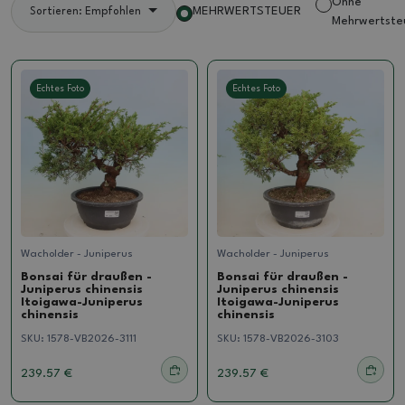
Ohne
MEHRWERTSTEUER
Sortieren: Empfohlen
Mehrwertste
Echtes Foto
Echtes Foto
Wacholder - Juniperus
Wacholder - Juniperus
Bonsai für draußen -
Bonsai für draußen -
Juniperus chinensis
Juniperus chinensis
Itoigawa-Juniperus
Itoigawa-Juniperus
chinensis
chinensis
SKU:
1578-VB2026-3111
SKU:
1578-VB2026-3103
239.57 €
239.57 €