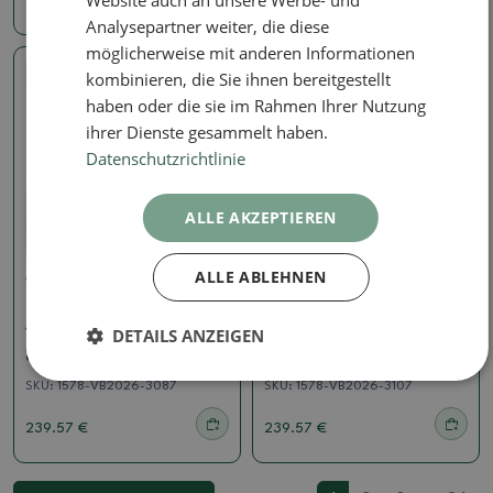
Website auch an unsere Werbe- und
239.57 €
239.57 €
Analysepartner weiter, die diese
möglicherweise mit anderen Informationen
kombinieren, die Sie ihnen bereitgestellt
Echtes Foto
Echtes Foto
haben oder die sie im Rahmen Ihrer Nutzung
ihrer Dienste gesammelt haben.
Datenschutzrichtlinie
ALLE AKZEPTIEREN
ALLE ABLEHNEN
Wacholder - Juniperus
Wacholder - Juniperus
Bonsai für draußen -
Bonsai für draußen -
Juniperus chinensis
Juniperus chinensis
DETAILS ANZEIGEN
Itoigawa-Juniperus
Itoigawa-Juniperus
chinensis
chinensis
SKU:
1578-VB2026-3087
SKU:
1578-VB2026-3107
239.57 €
239.57 €