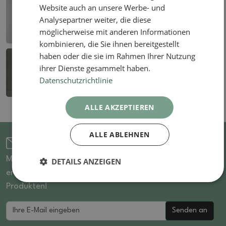
Website auch an unsere Werbe- und
Analysepartner weiter, die diese
möglicherweise mit anderen Informationen
kombinieren, die Sie ihnen bereitgestellt
haben oder die sie im Rahmen Ihrer Nutzung
ihrer Dienste gesammelt haben.
Datenschutzrichtlinie
ALLE AKZEPTIEREN
ALLE ABLEHNEN
Für den Newsletter anmelden
Melden Sie sich für unseren Newsletter an und Sie
DETAILS ANZEIGEN
erfahren als Erster von reduzierten Artikeln und neuen
Produkten!
Senden an