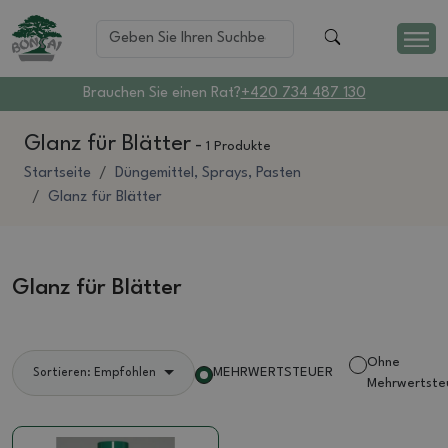
Brauchen Sie einen Rat?
+420 734 487 130
Glanz für Blätter
-
1 Produkte
Startseite
Düngemittel, Sprays, Pasten
Glanz für Blätter
Glanz für Blätter
Ohne
MEHRWERTSTEUER
Sortieren: Empfohlen
Mehrwertste