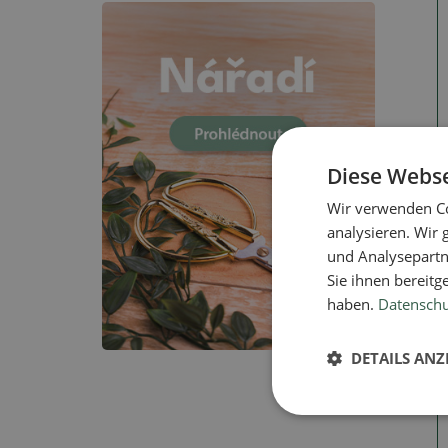
Diese Webse
Wir verwenden Co
analysieren. Wir
und Analysepartn
Sie ihnen bereitg
haben.
Datenschut
DETAILS ANZ