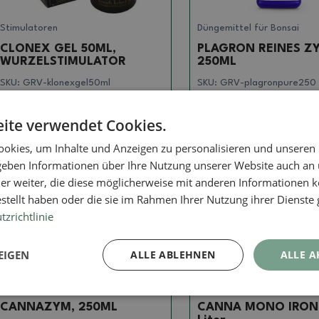
Stimulatoren
Düngemittel für Bonsai
CLONEX GEL 50ML,
PLAGRON REINES Z
WURZELSTIMULATOR
250ML
SKU:
GRV-klonexgel50ml
SKU:
GRV-plagronpure250
14.42 €
11.12 €
ite verwendet Cookies.
okies, um Inhalte und Anzeigen zu personalisieren und unseren
 geben Informationen über Ihre Nutzung unserer Website auch an
er weiter, die diese möglicherweise mit anderen Informationen k
estellt haben oder die sie im Rahmen Ihrer Nutzung ihrer Dienst
zrichtlinie
EIGEN
ALLE ABLEHNEN
ALLE A
Düngemittel für Bonsai
Düngemittel für Bonsai
CANNAZYM, 250ML
CANNA MONO IRON 