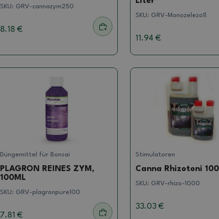
Liter
SKU:
GRV-cannazym250
SKU:
GRV-Monozelezo1l
8.18 €
11.94 €
Düngemittel für Bonsai
Stimulatoren
PLAGRON REINES ZYM,
Canna Rhizotoni 100
100ML
SKU:
GRV-rhizo-1000
SKU:
GRV-plagronpure100
33.03 €
7.81 €