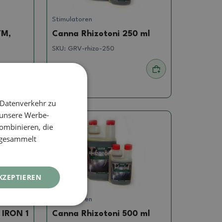
Stimulatoren
YM,
Canna Rhizotoni 250 ml
SKU:
GRV-rhizo-250
16.49 €
 Datenverkehr zu
 unsere Werbe-
ombinieren, die
e gesammelt
KZEPTIEREN
Stimulatoren
IRON 1
Canna Rhizotoni 500 ml