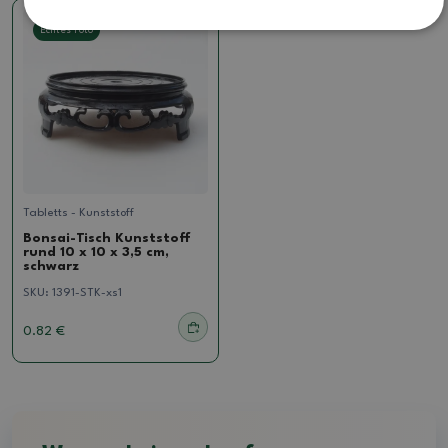
Echtes Foto
Tabletts - Kunststoff
Bonsai-Tisch Kunststoff
rund 10 x 10 x 3,5 cm,
schwarz
SKU:
1391-STK-xs1
0.82 €