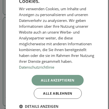
Cookies.
2.48 €
2.06 €
Wir verwenden Cookies, um Inhalte und
Anzeigen zu personalisieren und unseren
Datenverkehr zu analysieren. Wir geben
Informationen über Ihre Nutzung unserer
Echtes Foto
Echtes Foto
Website auch an unsere Werbe- und
Analysepartner weiter, die diese
möglicherweise mit anderen Informationen
kombinieren, die Sie ihnen bereitgestellt
haben oder die sie im Rahmen Ihrer Nutzung
ihrer Dienste gesammelt haben.
Datenschutzrichtlinie
Tabletts - Kunststoff
Tabletts - Kunststoff
Kunststoff-Bonsai-Tisch
Kunststoff-Bonsai-Tisch
rund 14,5 x 14,5 x 4 cm,
rund 11 x 11 x 3,5 cm, Farbe
ALLE AKZEPTIEREN
Farbe schwarz
schwarz
SKU:
1391-STK-m3
SKU:
1391-STK-s2
ALLE ABLEHNEN
1.65 €
1.24 €
DETAILS ANZEIGEN