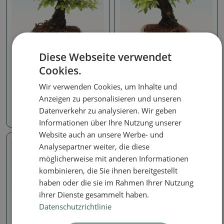
Diese Webseite verwendet
Zelkova, Jilm
Zelkova, Jilm
Cookies.
Bonsai für draußen -
Bonsai für draußen -
Zelkova - Zelkova NIRE
Zelkova - Zelkova NIRE
Wir verwenden Cookies, um Inhalte und
SKU:
1560-VB2026-2532
SKU:
1560-VB2026-2531
Anzeigen zu personalisieren und unseren
Datenverkehr zu analysieren. Wir geben
115.39 €
131.88 €
Informationen über Ihre Nutzung unserer
Website auch an unsere Werbe- und
Analysepartner weiter, die diese
Echtes Foto
Echtes Foto
möglicherweise mit anderen Informationen
kombinieren, die Sie ihnen bereitgestellt
haben oder die sie im Rahmen Ihrer Nutzung
ihrer Dienste gesammelt haben.
Datenschutzrichtlinie