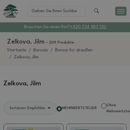
Brauchen Sie einen Rat?
+420 734 487 130
Zelkova, Jilm
-
209 Produkte
Startseite
Bonsais
Bonsai für draußen
Zelkova, Jilm
Zelkova, Jilm
Ohne
MEHRWERTSTEUER
Sortieren: Empfohlen
Mehrwertste