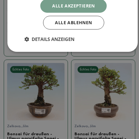
ALLE AKZEPTIEREN
Zelkova, Jilm
Zelkova, Jilm
Bonsai für draußen -
Bonsai für draußen -
ALLE ABLEHNEN
Zelkova - Zelkova NIRE
Ulmus parvifolia Sagei -
Kleinblättrige Ulme
SKU:
1560-VB2026-2529
SKU:
1545-VB2026-2247
DETAILS ANZEIGEN
131.88 €
131.88 €
Echtes Foto
Echtes Foto
Zelkova, Jilm
Zelkova, Jilm
Bonsai für draußen -
Bonsai für draußen -
Ulmus parvifolia Sagei -
Ulmus parvifolia Sagei -