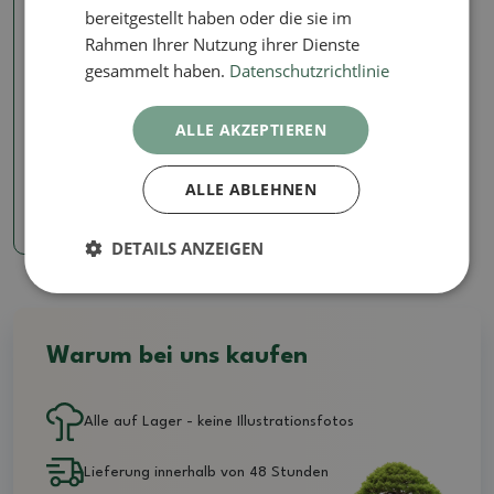
bereitgestellt haben oder die sie im
Rahmen Ihrer Nutzung ihrer Dienste
gesammelt haben.
Datenschutzrichtlinie
Böden für Koksams
ALLE AKZEPTIEREN
Akadama 2l
SKU:
akadama2l
ALLE ABLEHNEN
4.09 €
DETAILS ANZEIGEN
Warum bei uns kaufen
Alle auf Lager - keine Illustrationsfotos
Lieferung innerhalb von 48 Stunden