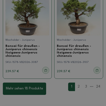
Wacholder - Juniperus
Wacholder - Juniperus
Bonsai für draußen -
Bonsai für draußen -
Juniperus chinensis
Juniperus chinensis
Itoigawa-Juniperus
Itoigawa-Juniperus
chinensis
chinensis
SKU:
1578-VB2026-3087
SKU:
1578-VB2026-3107
239.57 €
239.57 €
...
1
2
3
24
Mehr sehen 18 Produkte