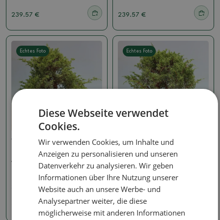
239.57 €
239.57 €
Echtes Foto
Echtes Foto
Diese Webseite verwendet
Cookies.
Wir verwenden Cookies, um Inhalte und
Wacholder - Juniperus
Wacholder - Juniperus
Anzeigen zu personalisieren und unseren
Bonsai für draußen -
Bonsai für draußen -
Juniperus chinensis
Juniperus chinensis
Datenverkehr zu analysieren. Wir geben
Itoigawa-Juniperus
Itoigawa-Juniperus
chinensis
chinensis
Informationen über Ihre Nutzung unserer
Website auch an unsere Werbe- und
SKU:
1578-VB2026-3110
SKU:
1578-VB2026-3109
Analysepartner weiter, die diese
239.57 €
239.57 €
möglicherweise mit anderen Informationen