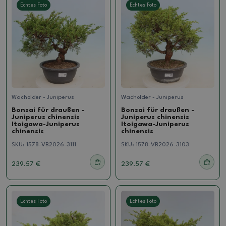
Echtes Foto
Echtes Foto
Wacholder - Juniperus
Wacholder - Juniperus
Bonsai für draußen -
Bonsai für draußen -
Juniperus chinensis
Juniperus chinensis
Itoigawa-Juniperus
Itoigawa-Juniperus
chinensis
chinensis
SKU:
1578-VB2026-3111
SKU:
1578-VB2026-3103
239.57 €
239.57 €
Echtes Foto
Echtes Foto