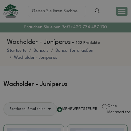
Brauchen Sie einen Rat?
+420 734 487 130
Wacholder - Juniperus
-
422 Produkte
Startseite
Bonsais
Bonsai für draußen
Wacholder - Juniperus
Wacholder - Juniperus
Ohne
MEHRWERTSTEUER
Sortieren: Empfohlen
Mehrwertste