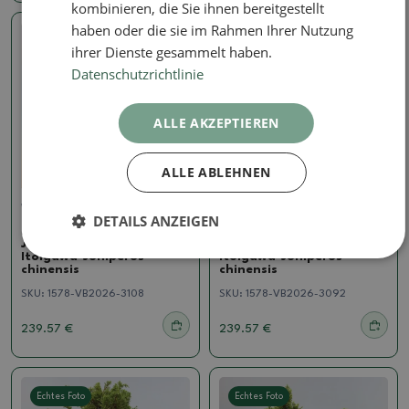
kombinieren, die Sie ihnen bereitgestellt
haben oder die sie im Rahmen Ihrer Nutzung
Echtes Foto
Echtes Foto
ihrer Dienste gesammelt haben.
Datenschutzrichtlinie
ALLE AKZEPTIEREN
ALLE ABLEHNEN
Wacholder - Juniperus
Wacholder - Juniperus
DETAILS ANZEIGEN
Bonsai für draußen -
Bonsai für draußen -
Juniperus chinensis
Juniperus chinensis
Itoigawa-Juniperus
Itoigawa-Juniperus
chinensis
chinensis
SKU:
1578-VB2026-3108
SKU:
1578-VB2026-3092
239.57 €
239.57 €
Echtes Foto
Echtes Foto