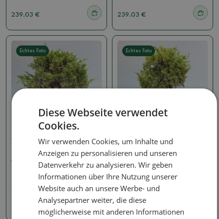
239.03 €
239.03 €
Echtes Foto
Echtes Foto
Diese Webseite verwendet
Cookies.
Wir verwenden Cookies, um Inhalte und
Wacholder - Juniperus
Wacholder - Juniperus
Anzeigen zu personalisieren und unseren
Bonsai für draußen -
Bonsai für draußen -
Juniperus chinensis
Juniperus chinensis
Datenverkehr zu analysieren. Wir geben
Itoigawa-Juniperus
Itoigawa-Juniperus
chinensis
chinensis
Informationen über Ihre Nutzung unserer
Website auch an unsere Werbe- und
SKU:
1578-VB2026-3109
SKU:
1578-VB2026-3108
Analysepartner weiter, die diese
239.03 €
239.03 €
möglicherweise mit anderen Informationen