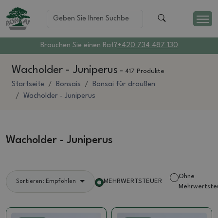
Brauchen Sie einen Rat?
+420 734 487 130
Wacholder - Juniperus
-
417 Produkte
Startseite
Bonsais
Bonsai für draußen
Wacholder - Juniperus
Wacholder - Juniperus
Ohne
MEHRWERTSTEUER
Sortieren: Empfohlen
Mehrwertste