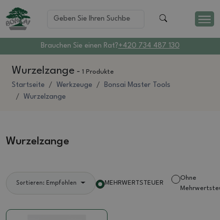
Brauchen Sie einen Rat?
+420 734 487 130
Wurzelzange
-
1 Produkte
Startseite
Werkzeuge
Bonsai Master Tools
Wurzelzange
Wurzelzange
Ohne
MEHRWERTSTEUER
Sortieren: Empfohlen
Mehrwertste